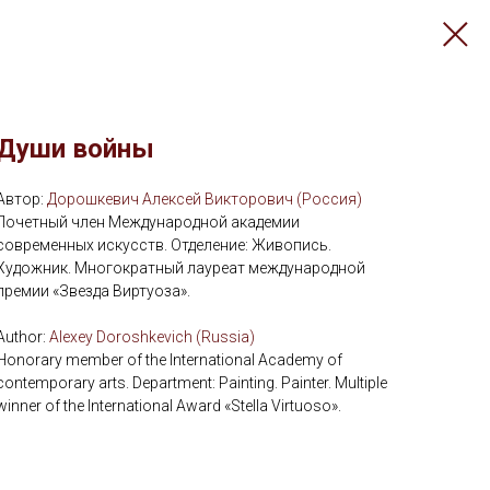
Души войны
Автор:
Дорошкевич Алексей Викторович (Россия)
Почетный член Международной академии
современных искусств. Отделение: Живопись.
Художник. Многократный лауреат международной
премии «Звезда Виртуоза».
Аuthor:
Alexey Doroshkevich (Russia)
Honorary member of the International Academy of
contemporary arts. Department: Painting. Painter. Multiple
winner of the International Award «Stella Virtuoso».