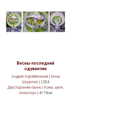
Весны последний
одуванчик
Андрей Коробейников
|
Инна
Шкуропат
|
2
024
Двустороннее панно | Кожа, шелк,
полистоун
| d=70см