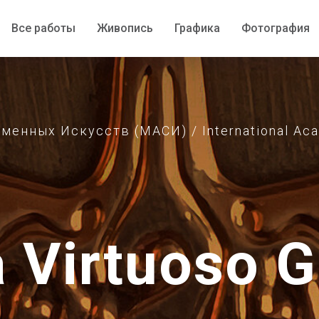
Все работы
Все работы
Живопись
Живопись
Графика
Графика
Фотография
Фотография
нных Искусств (МАСИ) / International Acad
a Virtuoso G