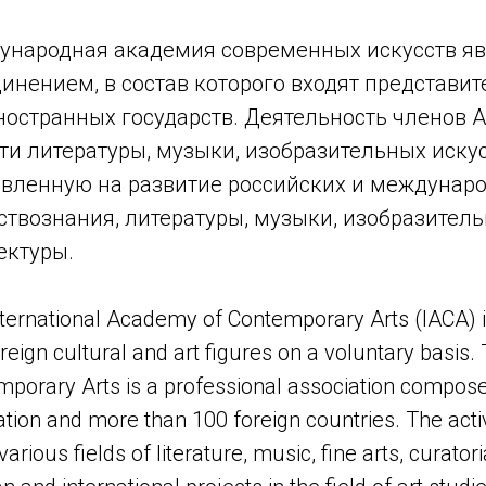
народная академия современных искусств я
инением, в состав которого входят представи
ностранных государств. Деятельность членов
ти литературы, музыки, изобразительных искус
вленную на развитие российских и междунаро
ствознания, литературы, музыки, изобразитель
ектуры.
ternational Academy of Contemporary Arts (IACA) is
reign cultural and art figures on a voluntary basis
porary Arts is a professional association compose
tion and more than 100 foreign countries. The act
various fields of literature, music, fine arts, curato