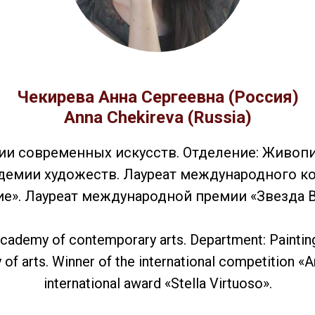
Чекирева Анна Сергеевна (Россия)
Anna Chekireva (Russia)
и современных искусств. Отделение: Живопи
демии художеств. Лауреат международного ко
е». Лауреат международной премии «Звезда В
cademy of contemporary arts. Department: Painting. 
f arts. Winner of the international competition «Ar
international award «Stella Virtuoso».