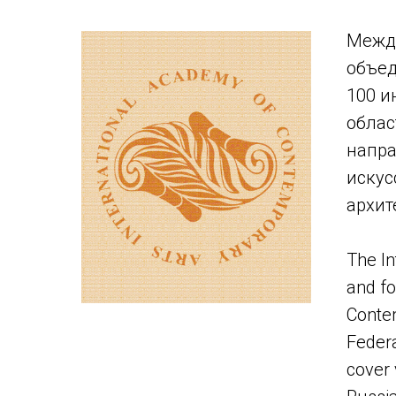
Между
объед
100 и
облас
напра
искус
архит
The In
and fo
Contem
Federa
cover 