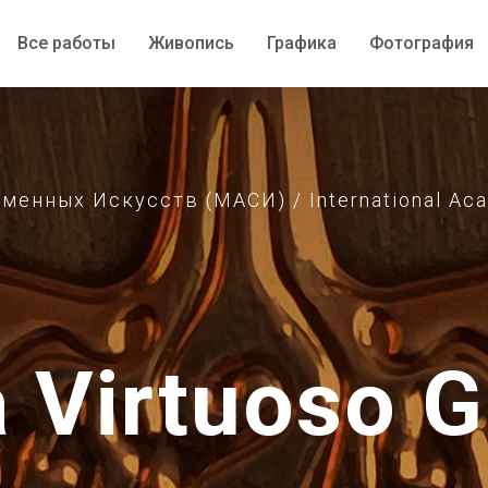
Все работы
Все работы
Живопись
Живопись
Графика
Графика
Фотография
Фотография
нных Искусств (МАСИ) / International Acad
a Virtuoso G