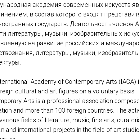
народная академия современных искусств я
инением, в состав которого входят представи
ностранных государств. Деятельность членов
ти литературы, музыки, изобразительных искус
вленную на развитие российских и междунаро
ствознания, литературы, музыки, изобразитель
ектуры.
ternational Academy of Contemporary Arts (IACA) is
reign cultural and art figures on a voluntary basis
porary Arts is a professional association compose
tion and more than 100 foreign countries. The act
various fields of literature, music, fine arts, curato
n and international projects in the field of art studie