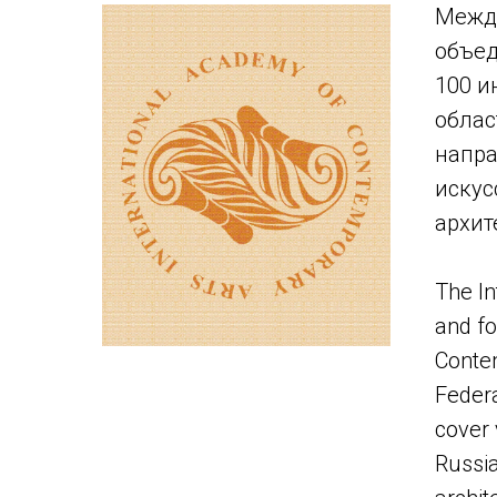
Между
объед
100 и
облас
напра
искус
архит
The In
and fo
Contem
Federa
cover 
Russia