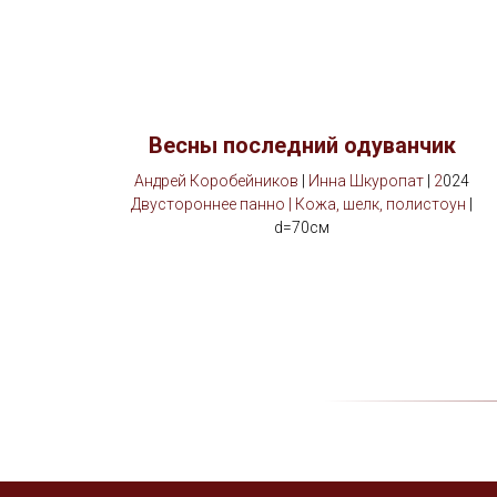
Весны последний одуванчик
Андрей Коробейников
|
Инна Шкуропат
|
2
024
Двустороннее панно | Кожа, шелк, полистоун
|
d=70см