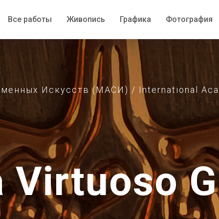
Все работы
Все работы
Живопись
Живопись
Графика
Графика
Фотография
Фотография
нных Искусств (МАСИ) / International Acad
a Virtuoso G