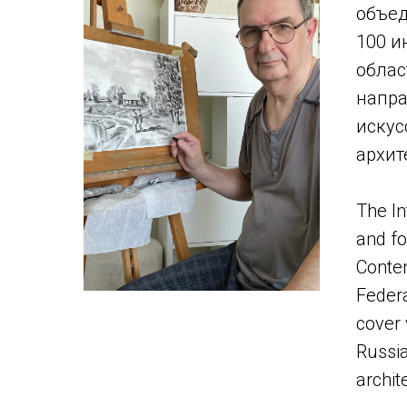
объед
100 и
облас
напра
искус
архит
The In
and fo
Contem
Federa
cover 
Russia
archit