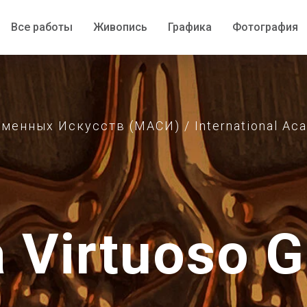
Все работы
Все работы
Живопись
Живопись
Графика
Графика
Фотография
Фотография
нных Искусств (МАСИ) / International Acad
a Virtuoso G