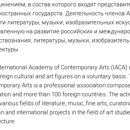
инением, в состав которого входят представи
ностранных государств. Деятельность членов
ти литературы, музыки, изобразительных искус
вленную на развитие российских и междунаро
ствознания, литературы, музыки, изобразитель
ектуры.
ternational Academy of Contemporary Arts (IACA) is
reign cultural and art figures on a voluntary basis
porary Arts is a professional association compose
tion and more than 100 foreign countries. The act
various fields of literature, music, fine arts, curato
n and international projects in the field of art studie
ecture.