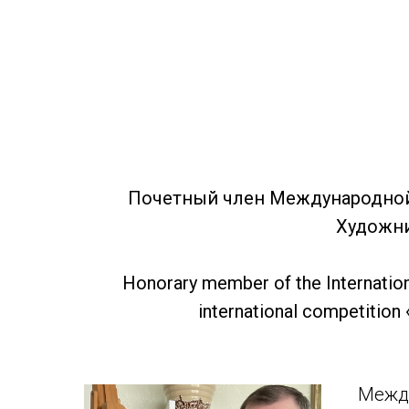
Почетный член Международной 
Художни
Honorary member of the Internation
international competition 
Между